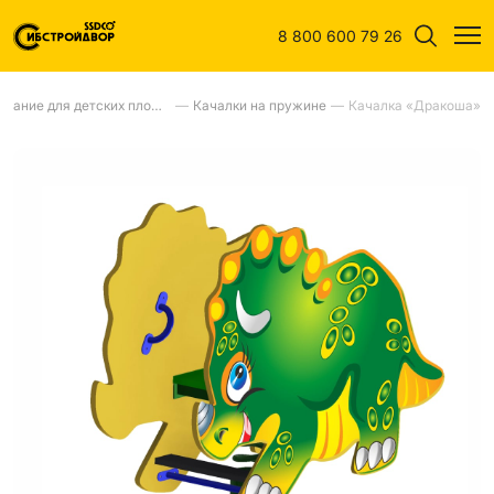
8 800 600 79 26
Оборудование для детских площадок
—
Качалки на пружине
—
Качалка «Дракоша»