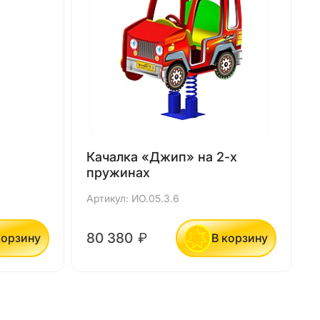
Качалка «Джип» на 2-х
пружинах
Артикул: ИО.05.3.6
А
80 380
₽
корзину
В корзину