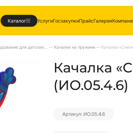
Каталог
Услуги
Госзакупки
Прайс
Галерея
Компани
Оборудование для детских площадок
—
Качалки на пружине
—
Качалка «Снег
Качалка «
(ИО.05.4.6)
Артикул: ИО.05.4.6