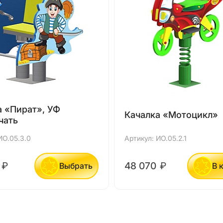
а «Пират», УФ
Качалка «Мотоцикл»
чать
ИО.05.3.0
Артикул: ИО.05.2.1
0
₽
48 070
₽
Выбрать
В 