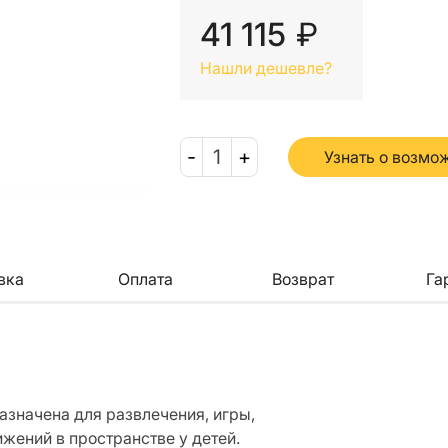
41 115
₽
Нашли дешевле?
-
1
+
Узнать о возмо
вка
Оплата
Возврат
Га
назначена для развлечения, игры,
ижений в пространстве у детей.