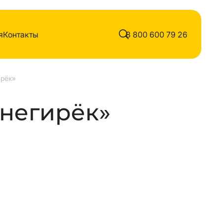
я
Контакты
8 800 600 79 26
ирёк»
Снегирёк»