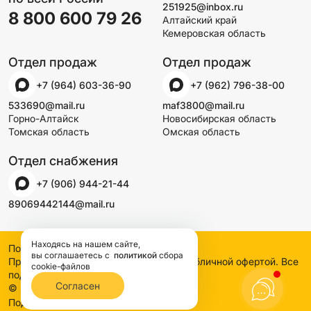
251925@inbox.ru
8 800 600 79 26
Алтайский край
Кемеровская область
Отдел продаж
Отдел продаж
+7 (964) 603-36-90
+7 (962) 796-38-00
533690@mail.ru
maf3800@mail.ru
Горно-Алтайск
Новосибирская область
Томская область
Омская область
Отдел снабжения
+7 (906) 944-21-44
89069442144@mail.ru
Находясь на нашем сайте,
Политика конфиденциальности
вы соглашаетесь
с
политикой
сбора
Предложения на сайте не являются публичной офертой. Все
cookie-файлов
подробности узнавайте по телефону
Согласен
© 2000-2026 SSDCO. Сибстройдвор.
BTB Digital
Поддержка сайта