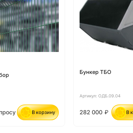
Бункер ТБО
бор
Артикул: ОДБ.09.04
апросу
282 000
₽
В корзину
В 