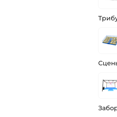
Триб
Сцен
Забо