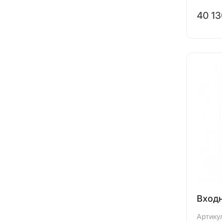
40 1
Входн
Артику