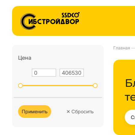
Главная
Цена
Б
т
Применить
✕
Сбросить
С