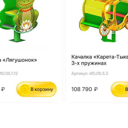
Качалка «Карета-Тык
а «Лягушонок»
3-х пружинах
О.05.1.12
Артикул: ИО.05.5.2
0
₽
108 790
₽
В корзину
В