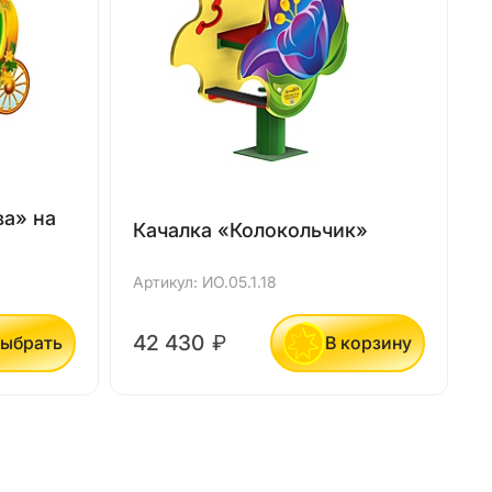
ва» на
Качалка «Колокольчик»
Артикул: ИО.05.1.18
А
42 430
₽
ыбрать
В корзину