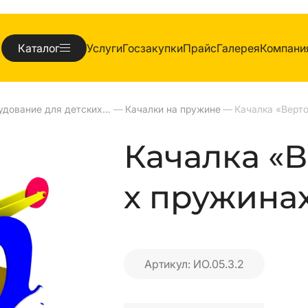
Каталог
Услуги
Госзакупки
Прайс
Галерея
Компани
Оборудование для детских площадок
—
Качалки на пружине
—
Качалка «В
х пружинах 
Артикул: ИО.05.3.2