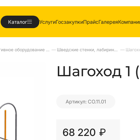
Каталог
Услуги
Госзакупки
Прайс
Галерея
Компани
Спортивное оборудование для улиц
—
Шведские стенки, лабиринты, рукоходы, турники, бумы, брусья,шагаходы
—
Шагох
Шагоход 1 (
Артикул: СО.11.01
68 220
₽