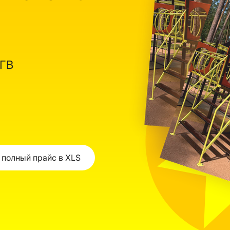
ОГВ
 полный прайс в XLS