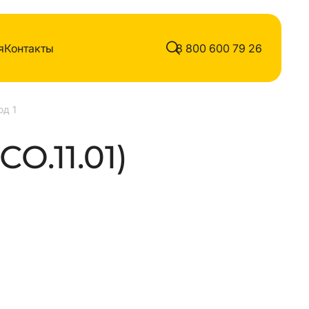
я
Контакты
8 800 600 79 26
од 1
СО.11.01)