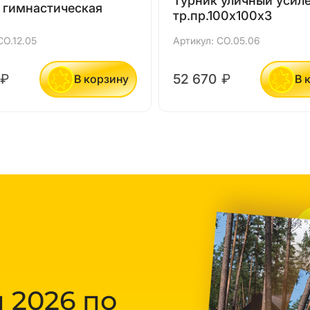
Турник уличный усил
 гимнастическая
тр.пр.100х100х3
СО.12.05
Артикул: СО.05.06
₽
52 670
₽
В корзину
В 
 2026 по