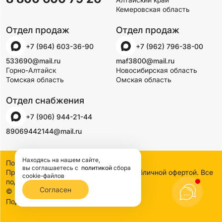
Кемеровская область
Отдел продаж
Отдел продаж
+7 (964) 603-36-90
+7 (962) 796-38-00
533690@mail.ru
maf3800@mail.ru
Горно-Алтайск
Новосибирская область
Томская область
Омская область
Отдел снабжения
+7 (906) 944-21-44
89069442144@mail.ru
Находясь на нашем сайте,
Политика конфиденциальности
вы соглашаетесь
с
политикой
сбора
Предложения на сайте не являются публичной офертой. Все
cookie-файлов
подробности узнавайте по телефону
Согласен
© 2000-2026 SSDCO. Сибстройдвор.
BTB Digital
Поддержка сайта