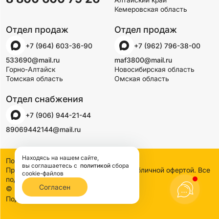
Кемеровская область
Отдел продаж
Отдел продаж
+7 (964) 603-36-90
+7 (962) 796-38-00
533690@mail.ru
maf3800@mail.ru
Горно-Алтайск
Новосибирская область
Томская область
Омская область
Отдел снабжения
+7 (906) 944-21-44
89069442144@mail.ru
Находясь на нашем сайте,
Политика конфиденциальности
вы соглашаетесь
с
политикой
сбора
Предложения на сайте не являются публичной офертой. Все
cookie-файлов
подробности узнавайте по телефону
Согласен
© 2000-2026 SSDCO. Сибстройдвор.
BTB Digital
Поддержка сайта