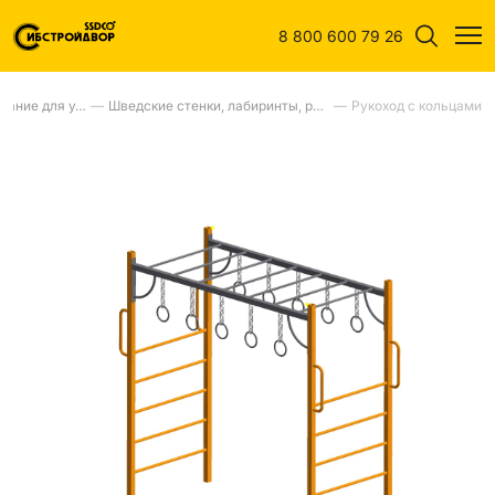
8 800 600 79 26
Спортивное оборудование для улиц
—
Шведские стенки, лабиринты, рукоходы, турники, бумы, брусья,шагаходы
—
Рукоход с кольцами