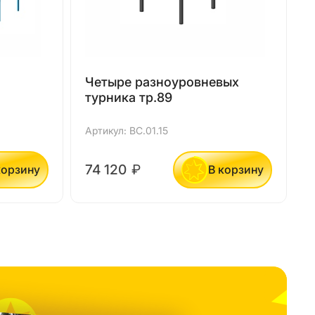
Четыре разноуровневых
турника тр.89
Артикул: ВС.01.15
А
74 120
₽
корзину
В корзину