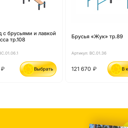
 с брусьями и лавкой
Брусья «Жук» тр.89
сса тр.108
ВС.01.06.1
Артикул: ВС.01.36
0
₽
121 670
₽
Выбрать
В 