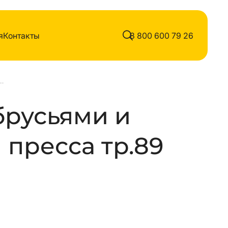
я
Контакты
8 800 600 79 26
ми и лавкой для пресса тр.89
брусьями и
 пресса тр.89