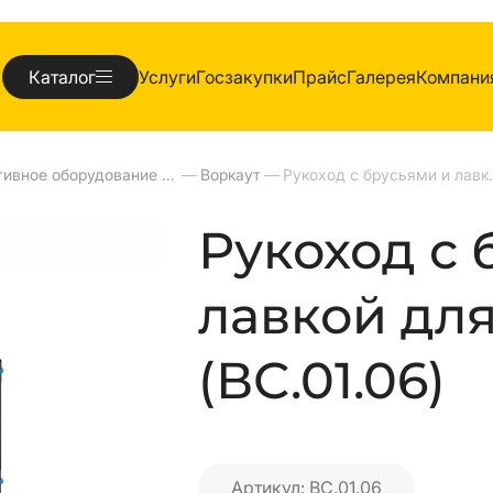
Каталог
Услуги
Госзакупки
Прайс
Галерея
Компани
Спортивное оборудование для улиц
—
Воркаут
—
Рукоход с брусья
Рукоход с 
лавкой для
(ВС.01.06)
Артикул: ВС.01.06