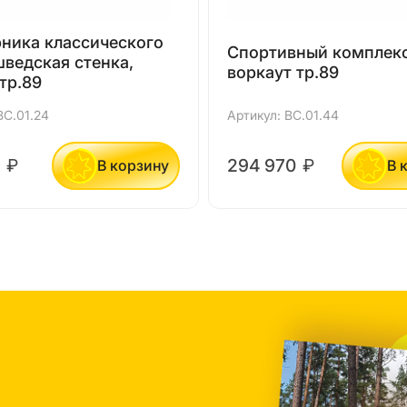
рника классического
Спортивный комплек
шведская стенка,
воркаут тр.89
тр.89
ВС.01.24
Артикул: ВС.01.44
0
₽
294 970
₽
В корзину
В 