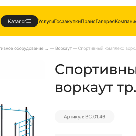
Каталог
Услуги
Госзакупки
Прайс
Галерея
Компани
Спортивное оборудование для улиц
—
Воркаут
—
Спортивный к
Спортивны
воркаут тр.
Артикул: ВС.01.46