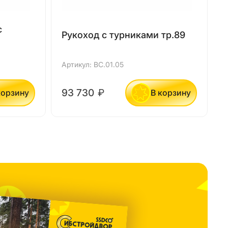
с
Рукоход с турниками тр.89
т
Артикул: ВС.01.05
А
93 730
₽
корзину
В корзину