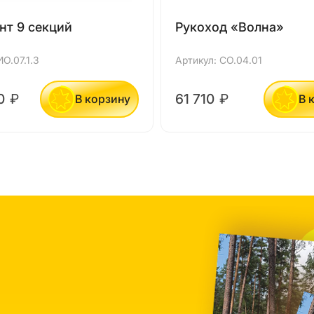
нт 9 секций
Рукоход «Волна»
ИО.07.1.3
Артикул: СО.04.01
40
₽
61 710
₽
В корзину
В 