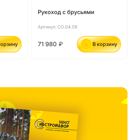
Рукоход с брусьями
Артикул: СО.04.08
А
71 980
₽
корзину
В корзину