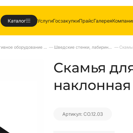
Каталог
Услуги
Госзакупки
Прайс
Галерея
Компани
Спортивное оборудование для улиц
—
Шведские стенки, лабиринты, рукоходы, турники, бумы, брусья,шагаходы
—
Скамья дл
наклонная 
Артикул: СО.12.03