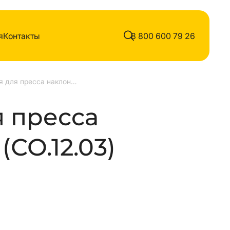
я
Контакты
8 800 600 79 26
Скамья для пресса наклонная
я пресса
(СО.12.03)