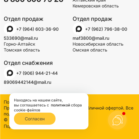
Кемеровская область
Отдел продаж
Отдел продаж
+7 (964) 603-36-90
+7 (962) 796-38-00
533690@mail.ru
maf3800@mail.ru
Горно-Алтайск
Новосибирская область
Томская область
Омская область
Отдел снабжения
+7 (906) 944-21-44
89069442144@mail.ru
Находясь на нашем сайте,
Политика конфиденциальности
вы соглашаетесь
с
политикой
сбора
Предложения на сайте не являются публичной офертой. Все
cookie-файлов
подробности узнавайте по телефону
Согласен
© 2000-2026 SSDCO. Сибстройдвор.
BTB Digital
Поддержка сайта