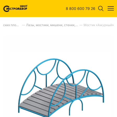
8 800 600 79 26
Оборудование для детских площадок
—
Лазы, мостики, мишени, стенки, ступени
—
Мостик «Ажурный»