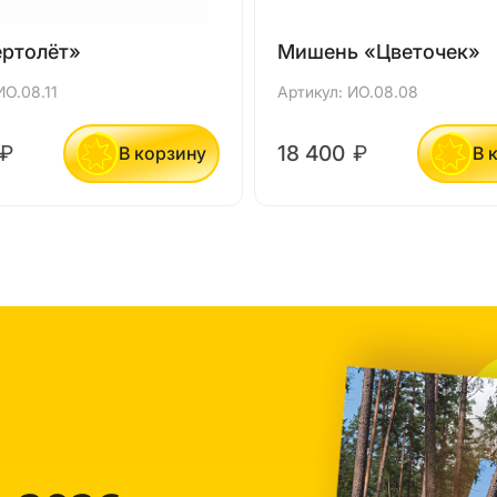
ертолёт»
Мишень «Цветочек»
ИО.08.11
Артикул: ИО.08.08
₽
18 400
₽
В корзину
В 