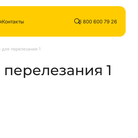
я
Контакты
8 800 600 79 26
 для перелезания 1
 перелезания 1