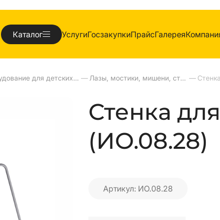
Каталог
Услуги
Госзакупки
Прайс
Галерея
Компани
Оборудование для детских площадок
—
Лазы, мостики, мишени, стенки, ступени
—
Стенка
Стенка для
(ИО.08.28)
Артикул: ИО.08.28