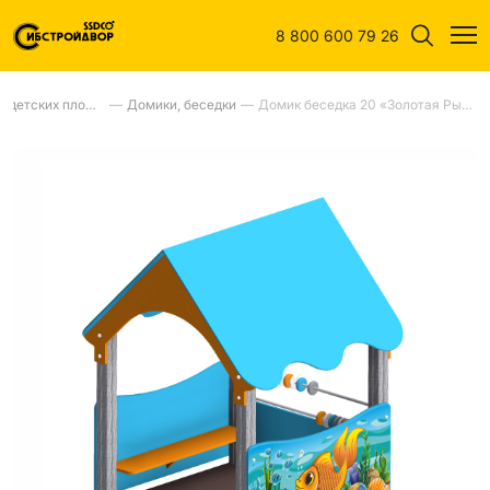
8 800 600 79 26
Оборудование для детских площадок
—
Домики, беседки
—
Домик беседка 20 «Золотая Рыбка»