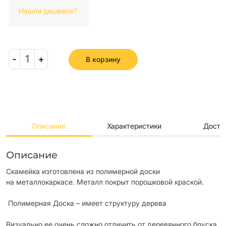
Нашли дешевле?
-
1
+
В корзину
Описание
Характеристики
Доста
Описание
Скамейка изготовлена из полимерной доски
на металлокаркасе. Металл покрыт порошковой краской.
Полимерная Доска – имеет структуру дерева
Визуально ее очень сложно отличить от деревянного бруска.