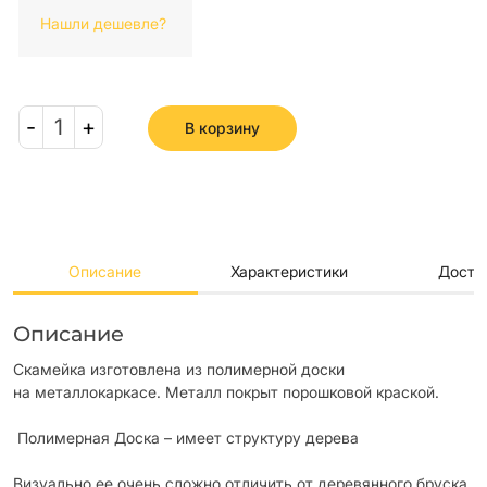
Нашли дешевле?
-
1
+
В корзину
Описание
Характеристики
Доста
Описание
Скамейка изготовлена из полимерной доски
на металлокаркасе. Металл покрыт порошковой краской.
Полимерная Доска – имеет структуру дерева
Визуально ее очень сложно отличить от деревянного бруска.