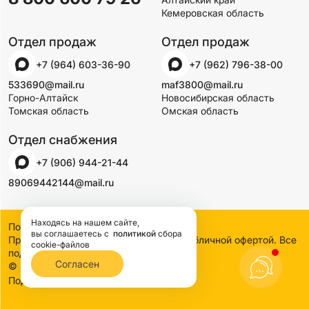
Кемеровская область
Отдел продаж
Отдел продаж
+7 (964) 603-36-90
+7 (962) 796-38-00
533690@mail.ru
maf3800@mail.ru
Горно-Алтайск
Новосибирская область
Томская область
Омская область
Отдел снабжения
+7 (906) 944-21-44
89069442144@mail.ru
Находясь на нашем сайте,
Политика конфиденциальности
вы соглашаетесь
с
политикой
сбора
Предложения на сайте не являются публичной офертой. Все
cookie-файлов
подробности узнавайте по телефону
Согласен
© 2000-2026 SSDCO. Сибстройдвор.
BTB Digital
Поддержка сайта