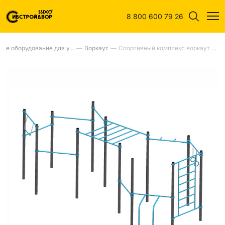
8 800 600 79 26
Спортивное оборудование для улиц
—
Воркаут
—
Спортивный комплекс воркаут тр.89