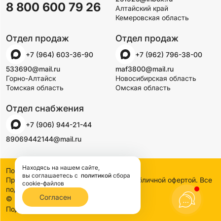
8 800 600 79 26
Алтайский край
Кемеровская область
Отдел продаж
Отдел продаж
+7 (964) 603-36-90
+7 (962) 796-38-00
533690@mail.ru
maf3800@mail.ru
Горно-Алтайск
Новосибирская область
Томская область
Омская область
Отдел снабжения
+7 (906) 944-21-44
89069442144@mail.ru
Находясь на нашем сайте,
Политика конфиденциальности
вы соглашаетесь
с
политикой
сбора
Предложения на сайте не являются публичной офертой. Все
cookie-файлов
подробности узнавайте по телефону
Согласен
© 2000-2026 SSDCO. Сибстройдвор.
BTB Digital
Поддержка сайта