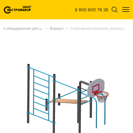
8 800 600 79 26
Спортивное оборудование для улиц
—
Воркаут
—
Спортивный комплекс воркаут, баскетбольная стойка, тр.108