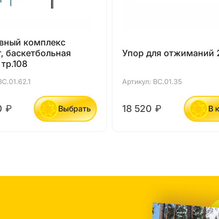
вный комплекс
, баскетбольная
Упор для отжиманий 2
 тр.108
ВС.01.62.1
Артикул: ВС.01.35
0
₽
18 520
₽
Выбрать
В 