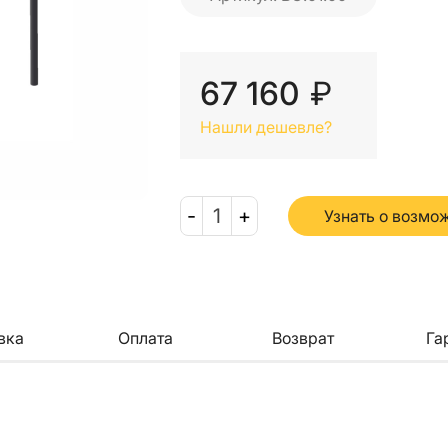
67 160
₽
Нашли дешевле?
-
1
+
Узнать о возмо
вка
Оплата
Возврат
Га