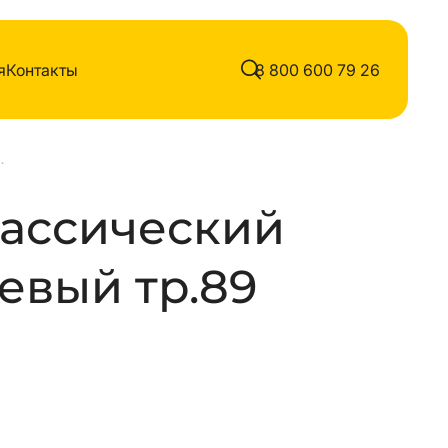
я
Контакты
8 800 600 79 26
уровневый тр.89
лассический
евый тр.89