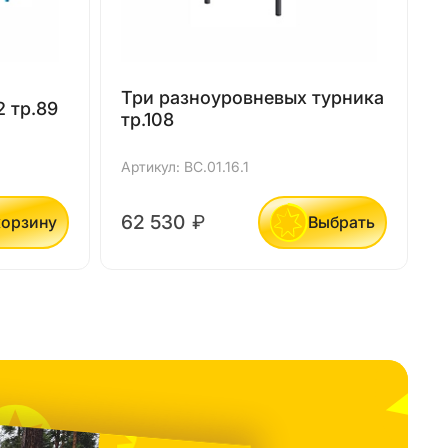
Три разноуровневых турника
 тр.89
тр.108
Артикул: ВС.01.16.1
А
62 530
₽
корзину
Выбрать