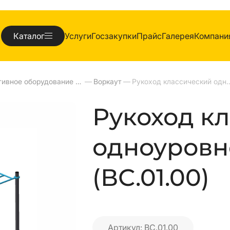
Каталог
Услуги
Госзакупки
Прайс
Галерея
Компани
Спортивное оборудование для улиц
—
Воркаут
—
Рукоход классический одно
Рукоход к
одноуровн
(ВС.01.00)
Артикул: ВС.01.00