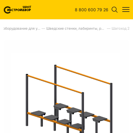
8 800 600 79 26
Спортивное оборудование для улиц
—
Шведские стенки, лабиринты, рукоходы, турники, бумы, брусья,шагаходы
—
Шагоход 2