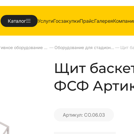
Каталог
Услуги
Госзакупки
Прайс
Галерея
Компани
Спортивное оборудование для улиц
—
Оборудование для стадионов
—
Щит баске
ФСФ Артику
Артикул: СО.06.03