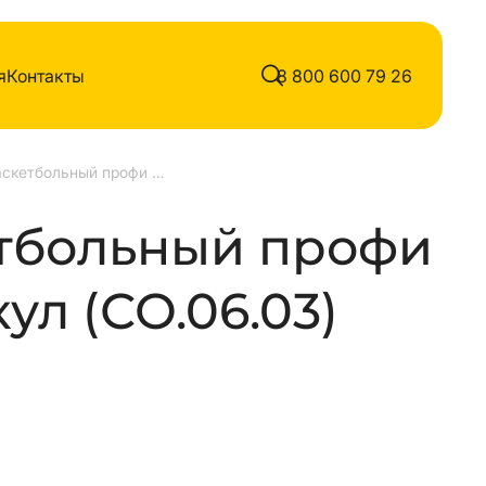
я
Контакты
8 800 600 79 26
Щит баскетбольный профи ФСФ Артикул
тбольный профи
л (СО.06.03)