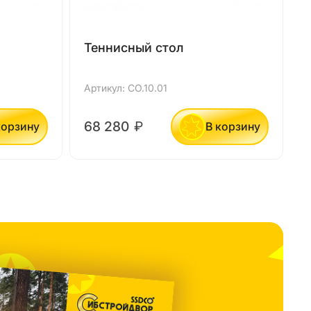
Теннисный стол
Артикул: СО.10.01
А
68 280
₽
корзину
В корзину