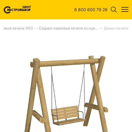
8 800 600 79 26
рковые качели ЭКО
—
Садово-парковые качели из оцилиндрованного клееного бревна ЭКО
—
Диван-качели