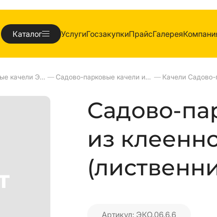
Каталог
Услуги
Госзакупки
Прайс
Галерея
Компани
Садово-парковые качели ЭКО
—
Садово-парковые качели из клеенного бруса
—
Садово-па
из клеенн
(лиственни
Артикул: ЭКО.06.6.6