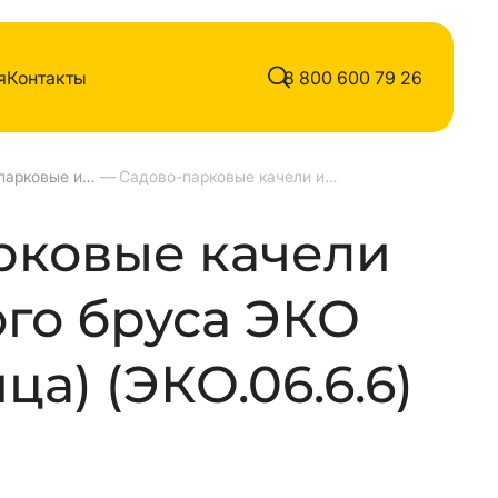
я
Контакты
8 800 600 79 26
Качели Садово-парковые из клеенного бруса с навесом
—
Садово-парковые качели из клеенного бруса ЭКО (лиственница)
рковые качели
ого бруса ЭКО
ца) (ЭКО.06.6.6)