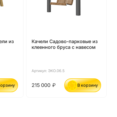
ели из
Качели Садово-парковые из
клеенного бруса с навесом
Артикул: ЭКО.06.5
А
215 000
₽
корзину
В корзину