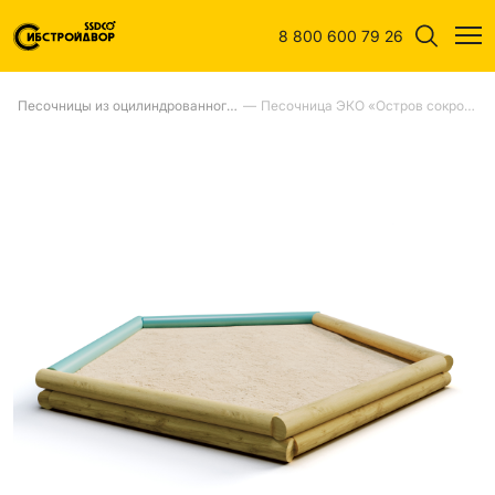
8 800 600 79 26
—
Песочницы из оцилиндрованного бревна
—
Песочница ЭКО «Остров сокровищ» (клееное оцилиндрованное бревно)