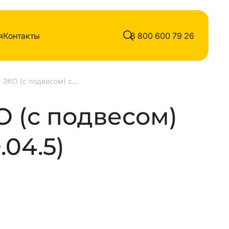
я
Контакты
8 800 600 79 26
Качели ЭКО (с подвесом) сосна
 (с подвесом)
.04.5)