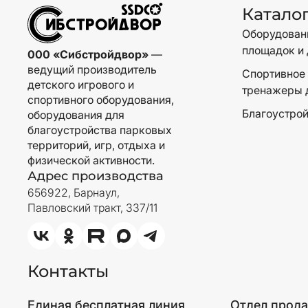
Катало
Оборудовани
площадок и 
000 «Сибстройдвор»
—
ведущий производитель
Спортивное 
детского игрового и
тренажеры 
спортивного оборудования,
Благоустрой
оборудования для
благоустройства парковых
территорий, игр, отдыха и
физической активности.
Адрес производства
656922, Барнаул,
Павловский тракт, 337/11
Контакты
Единая бесплатная линия
Отдел прод