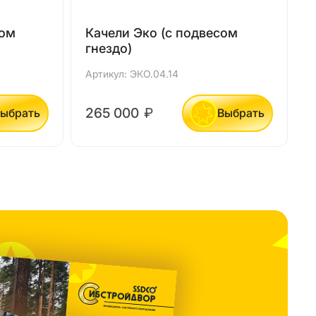
сом
Качели Эко (с подвесом
гнездо)
Артикул: ЭКО.04.14
А
265 000
₽
ыбрать
Выбрать