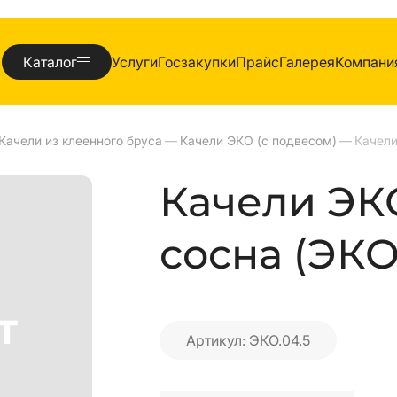
Каталог
Услуги
Госзакупки
Прайс
Галерея
Компани
Качели из клеенного бруса
—
Качели ЭКО (с подвесом)
—
Качели ЭКО
сосна (ЭКО
Артикул: ЭКО.04.5