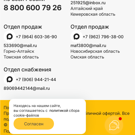
251925@inbox.ru
8 800 600 79 26
Алтайский край
Кемеровская область
Отдел продаж
Отдел продаж
+7 (964) 603-36-90
+7 (962) 796-38-00
533690@mail.ru
maf3800@mail.ru
Горно-Алтайск
Новосибирская область
Томская область
Омская область
Отдел снабжения
+7 (906) 944-21-44
89069442144@mail.ru
Находясь на нашем сайте,
Политика конфиденциальности
вы соглашаетесь
с
политикой
сбора
Предложения на сайте не являются публичной офертой. Все
cookie-файлов
подробности узнавайте по телефону
Согласен
© 2000-2026 SSDCO. Сибстройдвор.
BTB Digital
Поддержка сайта