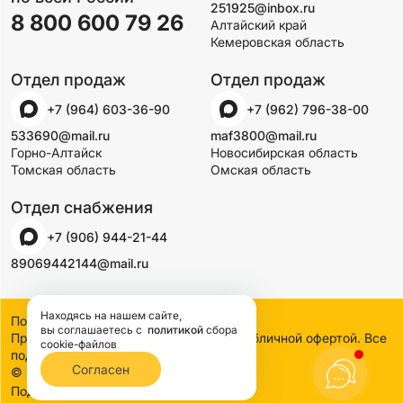
251925@inbox.ru
8 800 600 79 26
Алтайский край
Кемеровская область
Отдел продаж
Отдел продаж
+7 (964) 603-36-90
+7 (962) 796-38-00
533690@mail.ru
maf3800@mail.ru
Горно-Алтайск
Новосибирская область
Томская область
Омская область
Отдел снабжения
+7 (906) 944-21-44
89069442144@mail.ru
Находясь на нашем сайте,
Политика конфиденциальности
вы соглашаетесь
с
политикой
сбора
Предложения на сайте не являются публичной офертой. Все
cookie-файлов
подробности узнавайте по телефону
Согласен
© 2000-2026 SSDCO. Сибстройдвор.
BTB Digital
Поддержка сайта