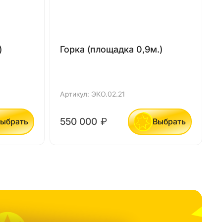
)
Горка (площадка 0,9м.)
Артикул: ЭКО.02.21
А
550 000
₽
ыбрать
Выбрать