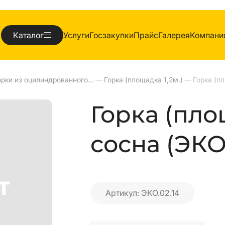
Каталог
Услуги
Госзакупки
Прайс
Галерея
Компани
Горки из оцилиндрованного клееного бревна
—
Горка (площадка 1,2м.)
—
Горка (пло
сосна (ЭКО.
Артикул: ЭКО.02.14