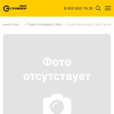
8 800 600 79 26
Горки из оцилиндрованного клееного бревна
—
Горка (площадка 0,9м.)
—
Горка (площадка 0,9м.) сосна