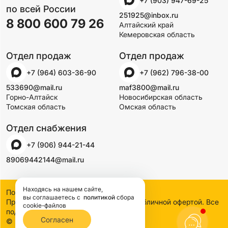
+7 (903) 947-69-25
по всей России
251925@inbox.ru
8 800 600 79 26
Алтайский край
Кемеровская область
Отдел продаж
Отдел продаж
+7 (964) 603-36-90
+7 (962) 796-38-00
533690@mail.ru
maf3800@mail.ru
Горно-Алтайск
Новосибирская область
Томская область
Омская область
Отдел снабжения
+7 (906) 944-21-44
89069442144@mail.ru
Находясь на нашем сайте,
Политика конфиденциальности
вы соглашаетесь
с
политикой
сбора
Предложения на сайте не являются публичной офертой. Все
cookie-файлов
подробности узнавайте по телефону
Согласен
© 2000-2026 SSDCO. Сибстройдвор.