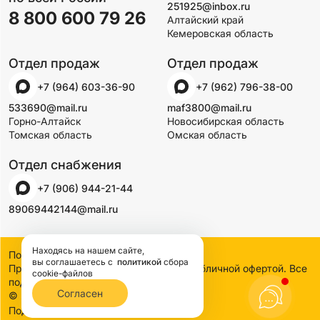
251925@inbox.ru
8 800 600 79 26
Алтайский край
Кемеровская область
Отдел продаж
Отдел продаж
+7 (964) 603-36-90
+7 (962) 796-38-00
533690@mail.ru
maf3800@mail.ru
Горно-Алтайск
Новосибирская область
Томская область
Омская область
Отдел снабжения
+7 (906) 944-21-44
89069442144@mail.ru
Находясь на нашем сайте,
Политика конфиденциальности
вы соглашаетесь
с
политикой
сбора
Предложения на сайте не являются публичной офертой. Все
cookie-файлов
подробности узнавайте по телефону
Согласен
© 2000-2026 SSDCO. Сибстройдвор.
BTB Digital
Поддержка сайта