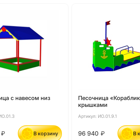
ица с навесом низ
Песочница «Кораблик
крышками
ИО.01.3
Артикул: ИО.01.9.1
0
₽
96 940
₽
В корзину
В 