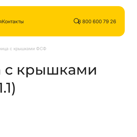
я
Контакты
8 800 600 79 26
ница с крышками ФСФ
 с крышками
.1)