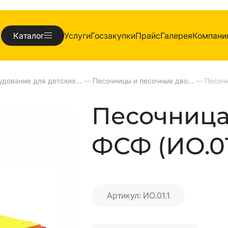
Каталог
Услуги
Госзакупки
Прайс
Галерея
Компани
Оборудование для детских площадок
—
Песочницы и песочные дворики
—
Песоч
Песочница
ФСФ (ИО.01
Артикул: ИО.01.1