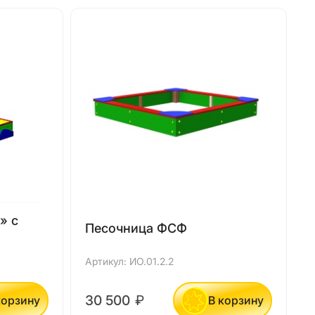
» с
Песочница ФСФ
Артикул: ИО.01.2.2
А
30 500
₽
корзину
В корзину