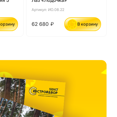
ия 5
Лаз «Лодочка»
Артикул: ИО.08.22
А
62 680
₽
корзину
В корзину