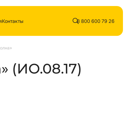
я
Контакты
8 800 600 79 26
Волна»
» (ИО.08.17)