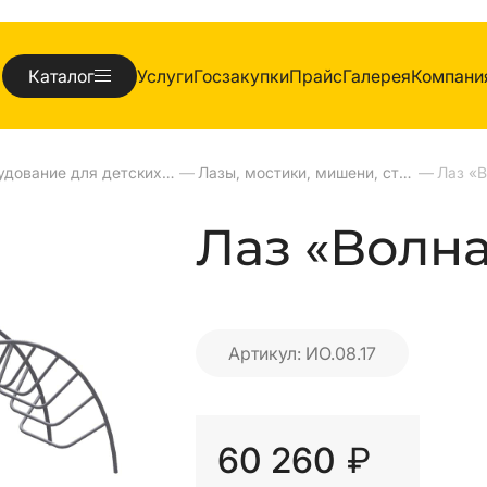
Каталог
Услуги
Госзакупки
Прайс
Галерея
Компани
Оборудование для детских площадок
—
Лазы, мостики, мишени, стенки, ступени
—
Лаз «
Лаз «Волна
Артикул: ИО.08.17
60 260
₽