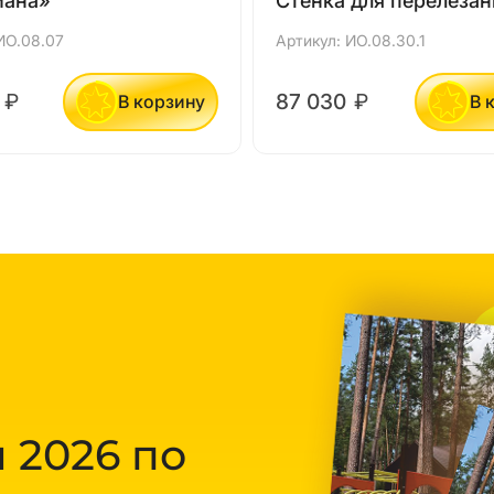
иана»
Стенка для перелезан
ИО.08.07
Артикул: ИО.08.30.1
0
₽
87 030
₽
В корзину
В 
 2026 по