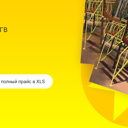
ОГВ
 полный прайс в XLS