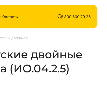
я
Контакты
8 800 600 79 26
Качели детские двойные без подвеса
тские двойные
 (ИО.04.2.5)