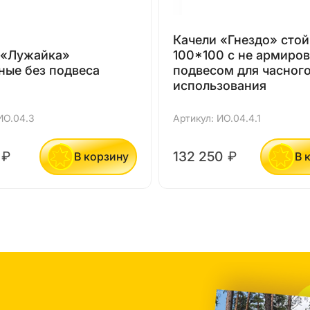
Качели «Гнездо» стой
 «Лужайка»
100*100 с не армиро
ные без подвеса
подвесом для часног
использования
ИО.04.3
Артикул: ИО.04.4.1
₽
132 250
₽
В корзину
В 