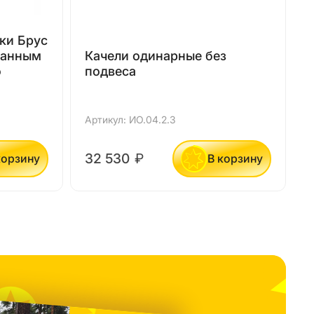
ки Брус
ванным
Качели одинарные без
о
подвеса
Артикул: ИО.04.2.3
А
32 530
₽
корзину
В корзину