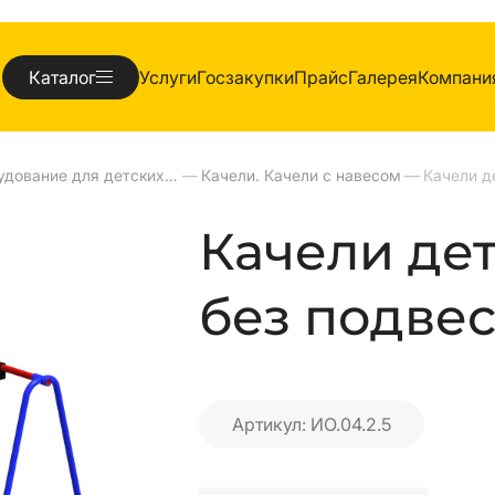
Каталог
Услуги
Госзакупки
Прайс
Галерея
Компани
Оборудование для детских площадок
—
Качели. Качели с навесом
—
Качели де
без подвеса
Артикул: ИО.04.2.5