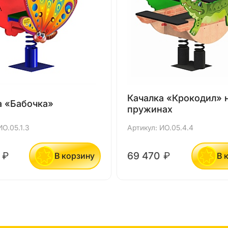
Качалка «Крокодил» н
а «Бабочка»
пружинах
ИО.05.1.3
Артикул: ИО.05.4.4
0
₽
69 470
₽
В корзину
В 