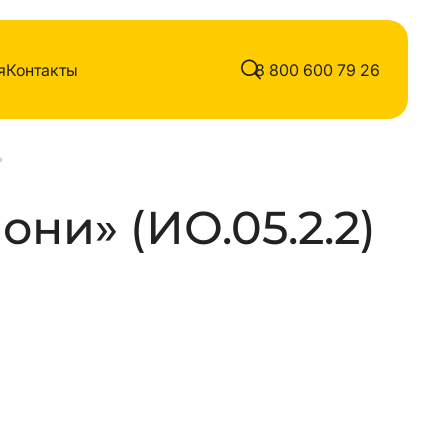
я
Контакты
8 800 600 79 26
»
они» (ИО.05.2.2)