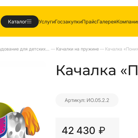
Каталог
Услуги
Госзакупки
Прайс
Галерея
Компани
Оборудование для детских площадок
—
Качалки на пружине
—
Качалка «Пони
Качалка «П
Артикул: ИО.05.2.2
42 430
₽