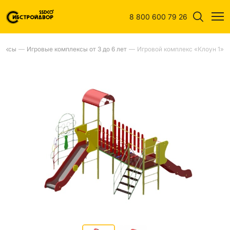
8 800 600 79 26
лексы
—
Игровые комплексы от 3 до 6 лет
—
Игровой комплекс «Клоун 1»