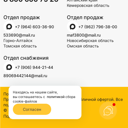
Кемеровская область
Отдел продаж
Отдел продаж
+7 (964) 603-36-90
+7 (962) 796-38-00
533690@mail.ru
maf3800@mail.ru
Горно-Алтайск
Новосибирская область
Томская область
Омская область
Отдел снабжения
+7 (906) 944-21-44
89069442144@mail.ru
Находясь на нашем сайте,
Политика конфиденциальности
вы соглашаетесь
с
политикой
сбора
Предложения на сайте не являются публичной офертой. Все
cookie-файлов
подробности узнавайте по телефону
Согласен
© 2000-2026 SSDCO. Сибстройдвор.
BTB Digital
Поддержка сайта