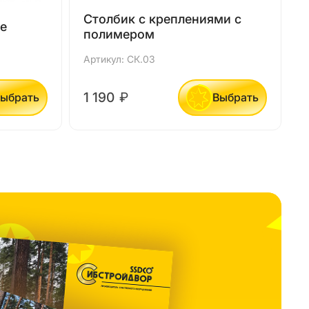
Столбик с креплениями с
е
полимером
Артикул: СК.03
А
1 190
₽
ыбрать
Выбрать