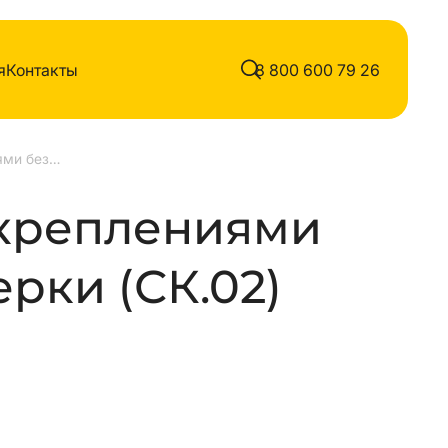
я
Контакты
8 800 600 79 26
Столбик с креплениями без полимерки
 креплениями
рки (СК.02)