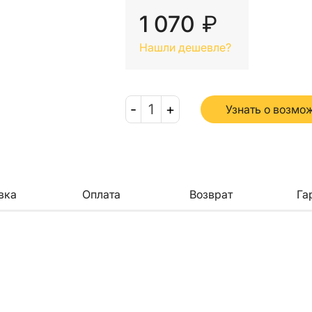
1 070
₽
Нашли дешевле?
-
1
+
Узнать о возмо
вка
Оплата
Возврат
Га