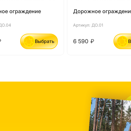
ое ограждение
Дорожное ограждени
ДО.04
Артикул: ДО.01
₽
6 590
₽
Выбрать
В