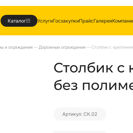
Каталог
Услуги
Госзакупки
Прайс
Галерея
Компани
ры и ограждения
—
Дорожные ограждения
—
Столбик с
без полиме
Артикул: СК.02