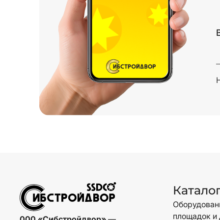
Катало
Оборудовани
площадок и 
000 «Сибстройдвор»
—