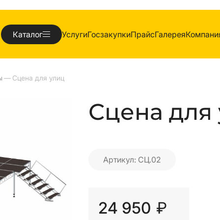
Каталог
Услуги
Госзакупки
Прайс
Галерея
Компани
ы
—
Сцена для улиц
Сцена для 
Артикул: СЦ.02
24 950
₽