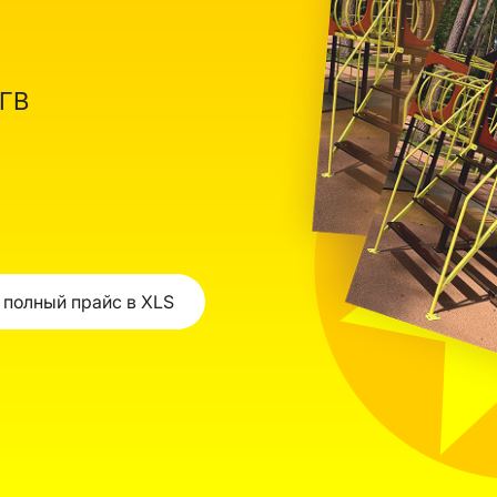
ОГВ
 полный прайс в XLS