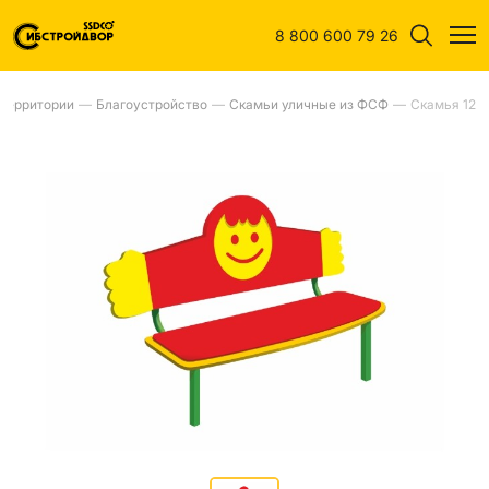
8 800 600 79 26
 территории
—
Благоустройство
—
Скамьи уличные из ФСФ
—
Скамья 12