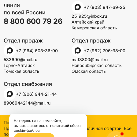
линия
+7 (903) 947-69-25
по всей России
251925@inbox.ru
8 800 600 79 26
Алтайский край
Кемеровская область
Отдел продаж
Отдел продаж
+7 (964) 603-36-90
+7 (962) 796-38-00
533690@mail.ru
maf3800@mail.ru
Горно-Алтайск
Новосибирская область
Томская область
Омская область
Отдел снабжения
+7 (906) 944-21-44
89069442144@mail.ru
Находясь на нашем сайте,
Политика конфиденциальности
вы соглашаетесь
с
политикой
сбора
Предложения на сайте не являются публичной офертой. Все
cookie-файлов
подробности узнавайте по телефону