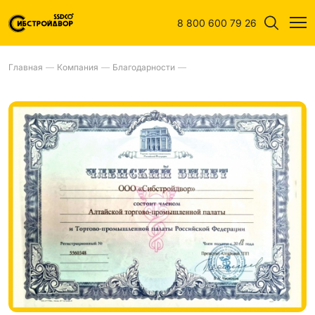
8 800 600 79 26
Главная
—
Компания
—
Благодарности
—