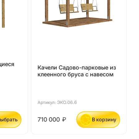
щиеся
Качели Садово-парковые из
клеенного бруса с навесом
Артикул: ЭКО.06.6
А
710 000
₽
ыбрать
В корзину