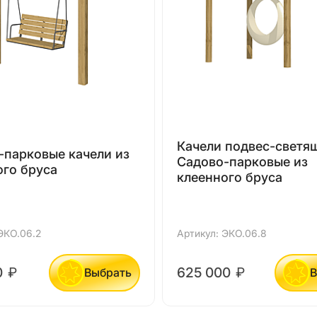
Качели подвес-светя
-парковые качели из
Садово-парковые из
ого бруса
клеенного бруса
ЭКО.06.2
Артикул: ЭКО.06.8
0
₽
625 000
₽
Выбрать
В