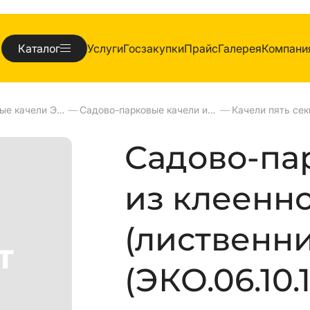
Каталог
Услуги
Госзакупки
Прайс
Галерея
Компани
Садово-парковые качели ЭКО
—
Садово-парковые качели из клеенного бруса
—
Садово-па
из клеенн
(лиственн
(ЭКО.06.10.