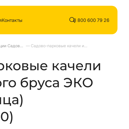
я
Контакты
8 800 600 79 26
Качели пять секции Садово-парковые из клеенного бруса
—
Садово-парковые качели из клеенного бруса ЭКО (лиственница)
рковые качели
ого бруса ЭКО
ица)
10)