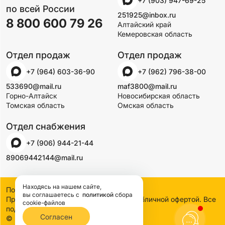
+7 (903) 947-69-25
по всей России
251925@inbox.ru
8 800 600 79 26
Алтайский край
Кемеровская область
Отдел продаж
Отдел продаж
+7 (964) 603-36-90
+7 (962) 796-38-00
533690@mail.ru
maf3800@mail.ru
Горно-Алтайск
Новосибирская область
Томская область
Омская область
Отдел снабжения
+7 (906) 944-21-44
89069442144@mail.ru
Находясь на нашем сайте,
Политика конфиденциальности
вы соглашаетесь
с
политикой
сбора
Предложения на сайте не являются публичной офертой. Все
cookie-файлов
подробности узнавайте по телефону
Согласен
© 2000-2026 SSDCO. Сибстройдвор.