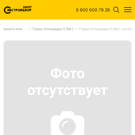
8 800 600 79 26
Горки из оцилиндрованного клееного бревна
—
Горка (площадка 0,9м.)
—
Горка (площадка 0,9м.) сосна